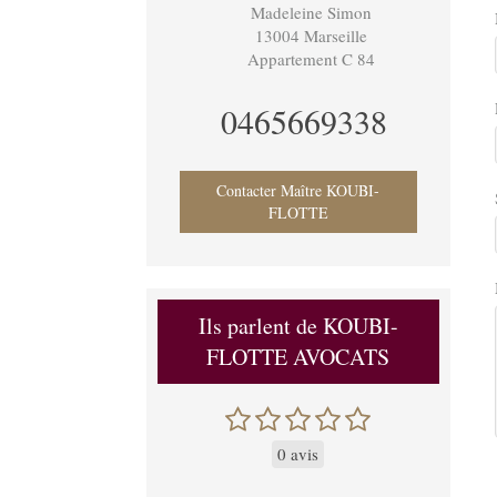
Madeleine Simon
13004
Marseille
Appartement C 84
0465669338
Contacter Maître KOUBI-
FLOTTE
Ils parlent de KOUBI-
FLOTTE AVOCATS
0 avis