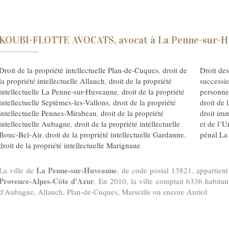
KOUBI-FLOTTE AVOCATS, avocat à La Penne-sur-
Droit de la propriété intellectuelle Plan-de-Cuques
,
droit de
Droit de
la propriété intellectuelle Allauch
,
droit de la propriété
successi
intellectuelle La Penne-sur-Huveaune
,
droit de la propriété
personne
intellectuelle Septèmes-les-Vallons
,
droit de la propriété
droit de 
intellectuelle Pennes-Mirabeau
,
droit de la propriété
droit im
intellectuelle Aubagne
,
droit de la propriété intellectuelle
et de l’
Bouc-Bel-Air
,
droit de la propriété intellectuelle Gardanne
,
pénal La
droit de la propriété intellectuelle Marignane
La Penne-sur-Huveaune
La ville de
, de code postal 13821, appartien
Provence-Alpes-Côte d'Azur
. En 2010, la ville comptait 6336 habitan
d'Aubagne, Allauch, Plan-de-Cuques, Marseille ou encore Auriol.