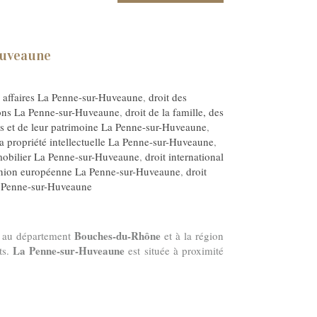
Huveaune
s affaires La Penne-sur-Huveaune
,
droit des
ons La Penne-sur-Huveaune
,
droit de la famille, des
s et de leur patrimoine La Penne-sur-Huveaune
,
la propriété intellectuelle La Penne-sur-Huveaune
,
mobilier La Penne-sur-Huveaune
,
droit international
Union européenne La Penne-sur-Huveaune
,
droit
 Penne-sur-Huveaune
Bouches-du-Rhône
t au département
et à la région
La Penne-sur-Huveaune
ts.
est située à proximité