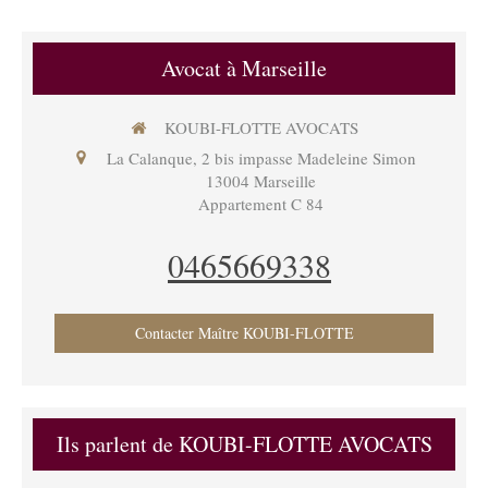
Avocat à Marseille
KOUBI-FLOTTE AVOCATS
La Calanque, 2 bis impasse Madeleine Simon
13004
Marseille
Appartement C 84
0465669338
Contacter Maître KOUBI-FLOTTE
Ils parlent de KOUBI-FLOTTE AVOCATS