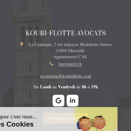
KOUBI-FLOTTE AVOCATS
La Calanque, 2 bis impasse Madeleine Simon
13004
Marseille
Appartement C 84
0465669338
secretariat@koubiflotte.com
Lundi
Vendredi
8h
19h
Du
au
de
à
Contacter le cabinet