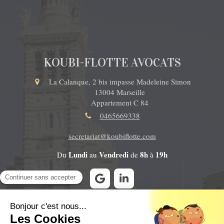
KOUBI-FLOTTE AVOCATS
La Calanque, 2 bis impasse Madeleine Simon
13004
Marseille
Appartement C 84
0465669338
secretariat@koubiflotte.com
Lundi
Vendredi
8h
19h
Du
au
de
à
Contacter le cabinet