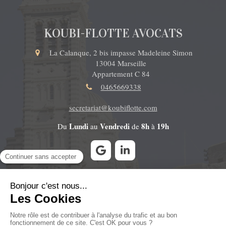
KOUBI-FLOTTE AVOCATS
La Calanque, 2 bis impasse Madeleine Simon
13004
Marseille
Appartement C 84
0465669338
secretariat@koubiflotte.com
Lundi
Vendredi
8h
19h
Du
au
de
à
Contacter le cabinet
Plan du site
Mentions légales